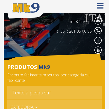
info@mk9.pt
(+351) 261 95 00 95
Face
Yout
PRODUTOS
Mk9
Encontre facilmente produtos, por categoria ou
fabricante
CATEGORIA