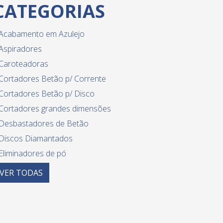
CATEGORIAS
Acabamento em Azulejo
Aspiradores
Caroteadoras
Cortadores Betão p/ Corrente
Cortadores Betão p/ Disco
Cortadores grandes dimensões
Desbastadores de Betão
Discos Diamantados
Eliminadores de pó
Equipamento diverso para azulejo
VER
TODAS
Guilhotinas
Limpeza de betume - equipamentos
Lixadeiras paredes e tetos