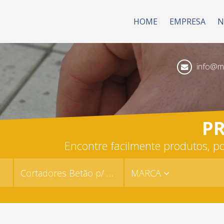
HOME
EMPRESA
N
info@mk
P
Encontre facilmente produtos, po
Cortadores Betão p/ Corrente
MARCA