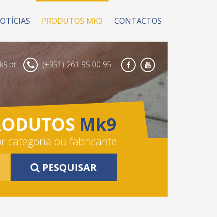
OTÍCIAS
PRODUTOS MK9
CONTACTOS
9.pt
(+351) 261 95 00 95
Facebook
Youtube
RODUTOS
Mk9
r categoria ou fabricante
PESQUISAR