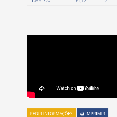
110591720
FTJ12
12
PEDIR INFORMAÇÕES
IMPRIMIR