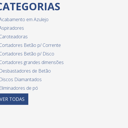
CATEGORIAS
Acabamento em Azulejo
Aspiradores
Caroteadoras
Cortadores Betão p/ Corrente
Cortadores Betão p/ Disco
Cortadores grandes dimensões
Desbastadores de Betão
Discos Diamantados
Eliminadores de pó
Equipamento diverso para azulejo
VER
TODAS
Guilhotinas
Limpeza de betume - equipamentos
Lixadeiras paredes e tetos