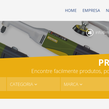
HOME
EMPRESA
N
info@mk
P
Encontre facilmente produtos, po
CATEGORIA
MARCA