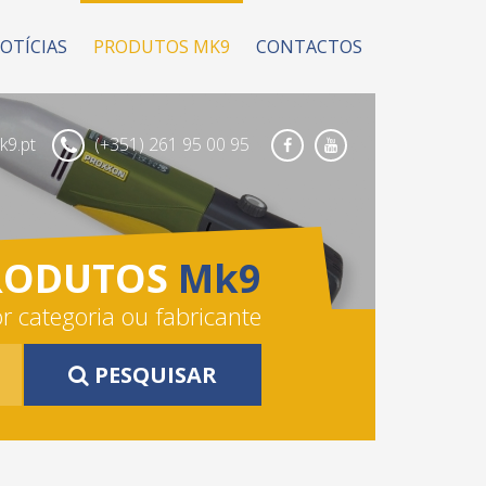
OTÍCIAS
PRODUTOS MK9
CONTACTOS
9.pt
(+351) 261 95 00 95
Facebook
Youtube
RODUTOS
Mk9
r categoria ou fabricante
PESQUISAR