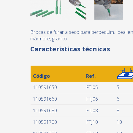
Brocas de furar a seco para berbequim. Ideal em
mármore, granito.
Características técnicas
Código
Ref.
110591650
FTJ05
5
110591660
FTJ06
6
110591680
FTJ08
8
110591700
FTJ10
10