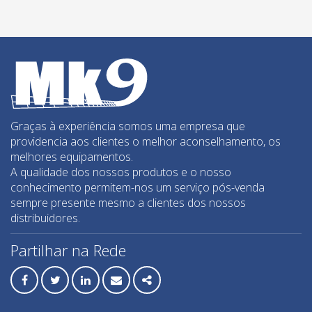
Guilhotinas
Limpeza de betume - equipamentos
Lixadeiras paredes e tetos
Máquina de Roços
Máquinas de corte elétricas
Máquinas de corte Manual
Máquinas de preparação pisos
Graças à experiência somos uma empresa que
providencia aos clientes o melhor aconselhamento, os
Medição / Detectores
melhores equipamentos.
Misturadores
A qualidade dos nossos produtos e o nosso
conhecimento permitem-nos um serviço pós-venda
Mós de desbaste
sempre presente mesmo a clientes dos nossos
Movimentação de azulejo
distribuidores.
Perfilagem de topos
Partilhar na Rede
RLS - Niveladores azulejo
Sistemas de elevação
Facebook
Twitter
Linkedin
Email
Share
Sistemas de furação