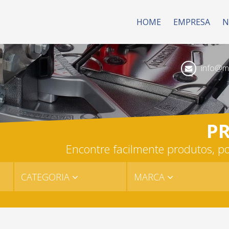
HOME
EMPRESA
N
info@mk
P
Encontre facilmente produtos, po
CATEGORIA
MARCA