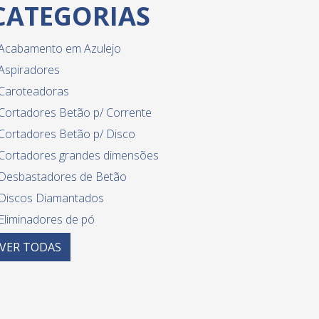
CATEGORIAS
Acabamento em Azulejo
Aspiradores
Caroteadoras
Cortadores Betão p/ Corrente
Cortadores Betão p/ Disco
Cortadores grandes dimensões
Desbastadores de Betão
Discos Diamantados
Eliminadores de pó
Equipamento diverso para azulejo
VER
TODAS
Guilhotinas
Limpeza de betume - equipamentos
Lixadeiras paredes e tetos