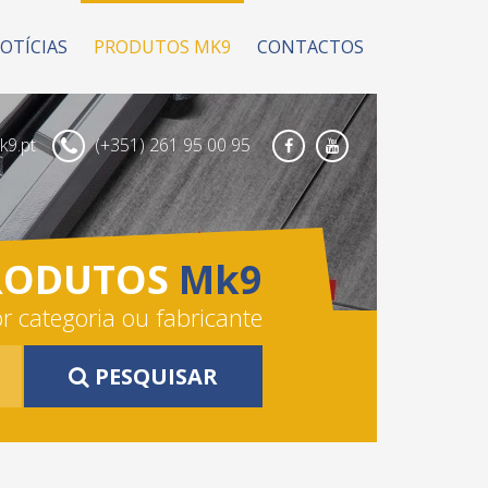
OTÍCIAS
PRODUTOS MK9
CONTACTOS
9.pt
(+351) 261 95 00 95
Facebook
Youtube
RODUTOS
Mk9
r categoria ou fabricante
PESQUISAR