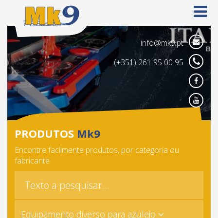
info@mk9.pt
(+351) 261 95 00 95
Face
Yout
PRODUTOS
Mk9
Encontre facilmente produtos, por categoria ou
fabricante
Equipamento diverso para azulejo