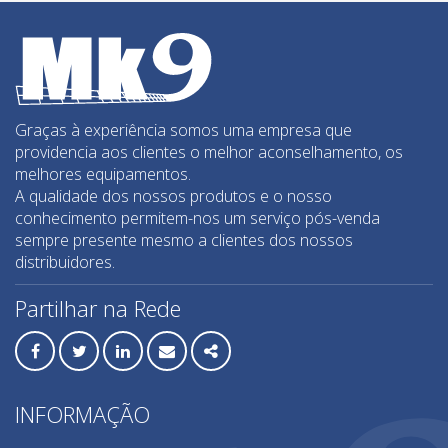
Lixadeiras paredes e tetos
Máquina de Roços
Máquinas de corte elétricas
Máquinas de corte Manual
Máquinas de preparação pisos
Graças à experiência somos uma empresa que
providencia aos clientes o melhor aconselhamento, os
Medição / Detectores
melhores equipamentos.
Misturadores
A qualidade dos nossos produtos e o nosso
conhecimento permitem-nos um serviço pós-venda
Mós de desbaste
sempre presente mesmo a clientes dos nossos
Movimentação de azulejo
distribuidores.
Perfilagem de topos
Partilhar na Rede
RLS - Niveladores azulejo
Sistemas de elevação
Facebook
Twitter
Linkedin
Email
Share
Sistemas de furação
INFORMAÇÃO