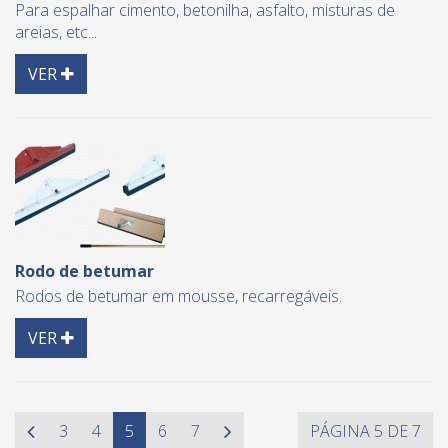
Para espalhar cimento, betonilha, asfalto, misturas de
areias, etc...
Detail
VER
Rodo de betumar
Rodos de betumar em mousse, recarregáveis.
Detail
VER
3
4
5
6
7
PÁGINA 5 DE 7