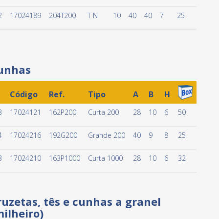
2
17024189
204T200
T N
10
40
40
7
25
unhas
Código
Ref.
Tipo
A
B
H
3
17024121
162P200
Curta 200
28
10
6
50
4
17024216
192G200
Grande 200
40
9
8
25
3
17024210
163P1000
Curta 1000
28
10
6
32
ruzetas, tês e cunhas a granel
milheiro)