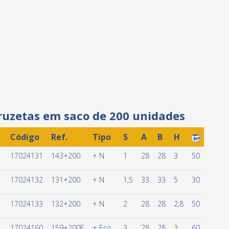
ruzetas em saco de 200 unidades
Código
Ref.
Tipo
S
A
B
H
17024131
143+200
+ N
1
28
28
3
50
17024132
131+200
+ N
1,5
33
33
5
30
17024133
132+200
+ N
2
28
28
2,8
50
17024160
159+200E
+ Eco
3
28
28
3
60