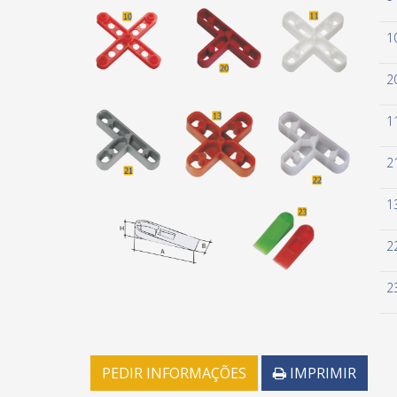
1
2
1
2
1
2
2
PEDIR INFORMAÇÕES
IMPRIMIR