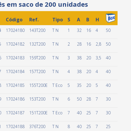
ês em saco de 200 unidades
Código
Ref.
Tipo
S
A
B
H
4
17024180
143T200
T N
1
32
16
4
50
5
17024182
132T200
T N
2
28
16
2,8
50
6
17024183
159T200
T N
3
38
20
3,5
40
7
17024184
157T200
T N
4
38
20
4
40
8
17024185
155T200E
T Eco
5
35
20
5
40
9
17024186
153T200
T N
6
50
28
7
30
0
17024187
151T200E
T Eco
7
40
25
7
30
1
17024188
376T200
T N
8
40
25
7
25