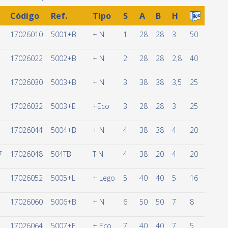
Código
Ref.
Tipo
S
A
B
H
17026010
5001+B
+ N
1
28
28
3
50
17026022
5002+B
+ N
2
28
28
2,8
40
17026030
5003+B
+ N
3
38
38
3,5
25
17026032
5003+E
+Eco
3
28
28
3
25
17026044
5004+B
+ N
4
38
38
4
20
7
17026048
504TB
T N
4
38
20
4
20
17026052
5005+L
+ Lego
5
40
40
5
16
17026060
5006+B
+ N
6
50
50
7
8
17026064
5007+E
+ Eco
7
40
40
7
5