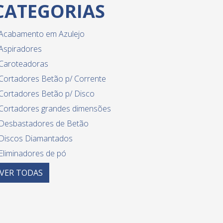
CATEGORIAS
Acabamento em Azulejo
Aspiradores
Caroteadoras
Cortadores Betão p/ Corrente
Cortadores Betão p/ Disco
Cortadores grandes dimensões
Desbastadores de Betão
Discos Diamantados
Eliminadores de pó
Equipamento diverso para azulejo
VER
TODAS
Guilhotinas
Limpeza de betume - equipamentos
Lixadeiras paredes e tetos