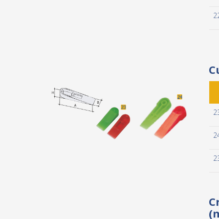
2
C
2
2
2
C
(