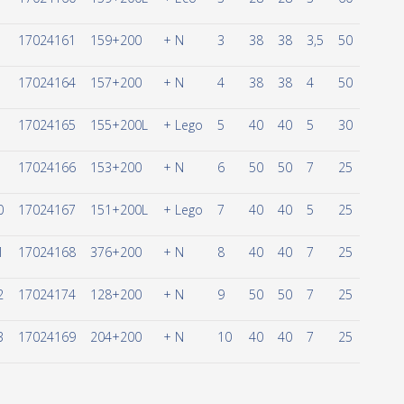
17024161
159+200
+ N
3
38
38
3,5
50
17024164
157+200
+ N
4
38
38
4
50
17024165
155+200L
+ Lego
5
40
40
5
30
17024166
153+200
+ N
6
50
50
7
25
0
17024167
151+200L
+ Lego
7
40
40
5
25
1
17024168
376+200
+ N
8
40
40
7
25
2
17024174
128+200
+ N
9
50
50
7
25
3
17024169
204+200
+ N
10
40
40
7
25