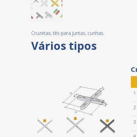
Cruzetas, tês para juntas, cunhas.
Vários tipos
C
1
2
3
4