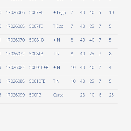
0
17026066
5007+L
+ Lego
7
40
40
5
10
0
17026068
5007TE
T Eco
7
40
25
7
5
1
17026070
5008+B
+ N
8
40
40
7
5
1
17026072
5008TB
T N
8
40
25
7
8
3
17026082
500010+B
+ N
10
40
40
7
4
2
17026088
50010TB
T N
10
40
25
7
5
3
17026099
500PB
Curta
28
10
6
25