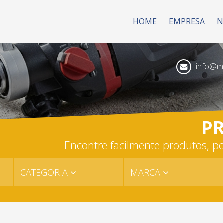
HOME
EMPRESA
N
info@mk
P
Encontre facilmente produtos, po
CATEGORIA
MARCA