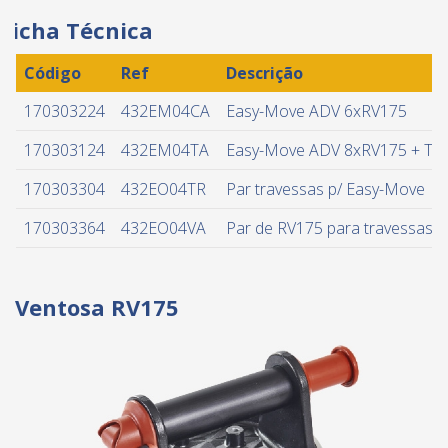
Ficha Técnica
Código
Ref
Descrição
170303224
432EM04CA
Easy-Move ADV 6xRV175
170303124
432EM04TA
Easy-Move ADV 8xRV175 + Tra
170303304
432EO04TR
Par travessas p/ Easy-Move
170303364
432EO04VA
Par de RV175 para travessas 
Ventosa RV175