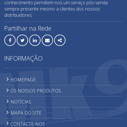
conhecimento permitem-nos um serviço pós-venda
Mós de desbaste
sempre presente mesmo a clientes dos nossos
Movimentação de azulejo
distribuidores.
Perfilagem de topos
Partilhar na Rede
RLS - Niveladores azulejo
Sistemas de elevação
Facebook
Twitter
Linkedin
Email
Share
Sistemas de furação
INFORMAÇÃO
HOMEPAGE
OS NOSSOS PRODUTOS
NOTÍCIAS
MAPA DO SITE
CONTACTE-NOS