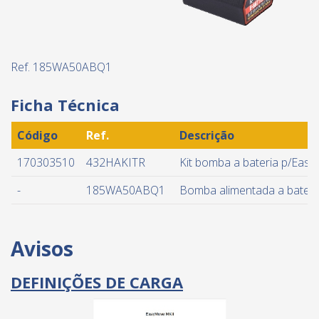
Ref. 185WA50ABQ1
Ficha Técnica
Código
Ref.
Descrição
170303510
432HAKITR
Kit bomba a bateria p/Eas
-
185WA50ABQ1
Bomba alimentada a bateri
Avisos
DEFINIÇÕES DE CARGA