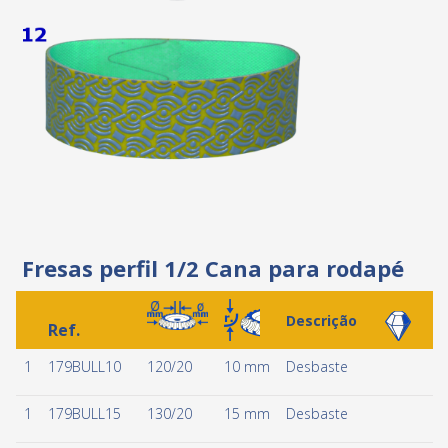
Fresas perfil 1/2 Cana para rodapé
Descrição
Ref.
1
179BULL10
120/20
10 mm
Desbaste
1
179BULL15
130/20
15 mm
Desbaste