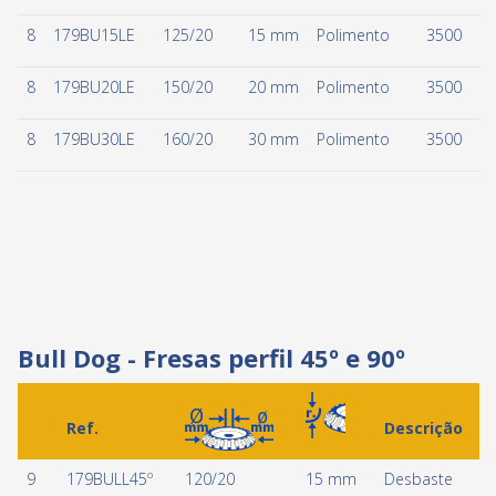
8
179BU15LE
125/20
15 mm
Polimento
3500
8
179BU20LE
150/20
20 mm
Polimento
3500
8
179BU30LE
160/20
30 mm
Polimento
3500
Bull Dog - Fresas perfil 45º e 90º
Ref.
Descrição
9
179BULL45º
120/20
15 mm
Desbaste