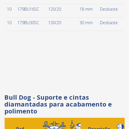
10
179BU16SC
120/20
18 mm
Desbaste
10
179BU30SC
130/20
30 mm
Desbaste
Bull Dog - Suporte e cintas
diamantadas para acabamento e
polimento
Ref.
Descrição