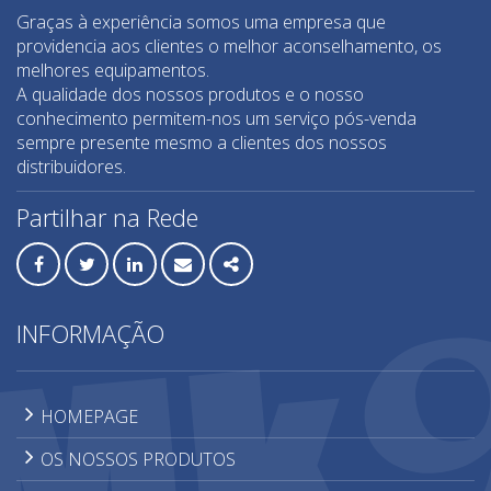
Máquinas de preparação pisos
Graças à experiência somos uma empresa que
providencia aos clientes o melhor aconselhamento, os
Medição / Detectores
melhores equipamentos.
Misturadores
A qualidade dos nossos produtos e o nosso
conhecimento permitem-nos um serviço pós-venda
Mós de desbaste
sempre presente mesmo a clientes dos nossos
Movimentação de azulejo
distribuidores.
Perfilagem de topos
Partilhar na Rede
RLS - Niveladores azulejo
Sistemas de elevação
Facebook
Twitter
Linkedin
Email
Share
Sistemas de furação
INFORMAÇÃO
HOMEPAGE
OS NOSSOS PRODUTOS