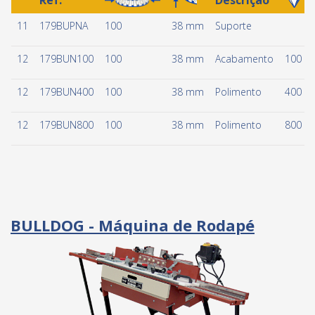
11
179BUPNA
100
38 mm
Suporte
12
179BUN100
100
38 mm
Acabamento
100
12
179BUN400
100
38 mm
Polimento
400
12
179BUN800
100
38 mm
Polimento
800
BULLDOG - Máquina de Rodapé