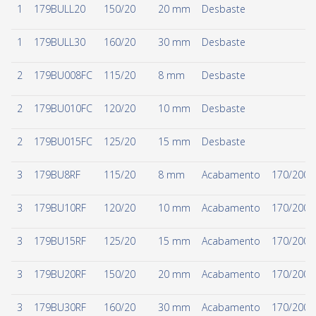
1
179BULL20
150/20
20 mm
Desbaste
1
179BULL30
160/20
30 mm
Desbaste
2
179BU008FC
115/20
8 mm
Desbaste
2
179BU010FC
120/20
10 mm
Desbaste
2
179BU015FC
125/20
15 mm
Desbaste
3
179BU8RF
115/20
8 mm
Acabamento
170/200
3
179BU10RF
120/20
10 mm
Acabamento
170/200
3
179BU15RF
125/20
15 mm
Acabamento
170/200
3
179BU20RF
150/20
20 mm
Acabamento
170/200
3
179BU30RF
160/20
30 mm
Acabamento
170/200