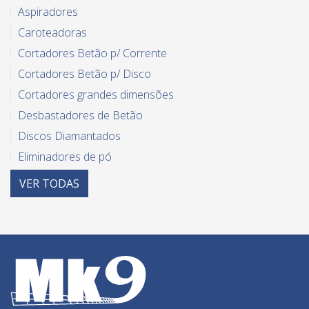
Aspiradores
Caroteadoras
Cortadores Betão p/ Corrente
Cortadores Betão p/ Disco
Cortadores grandes dimensões
Desbastadores de Betão
Discos Diamantados
Eliminadores de pó
Equipamento diverso para azulejo
VER
TODAS
Guilhotinas
Limpeza de betume - equipamentos
Lixadeiras paredes e tetos
Máquina de Roços
Máquinas de corte elétricas
Máquinas de corte Manual