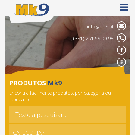
info@mk9.pt
(+351) 261 95 00 95
Face
Yout
PRODUTOS
Mk9
Encontre facilmente produtos, por categoria ou
fabricante
CATEGORIA