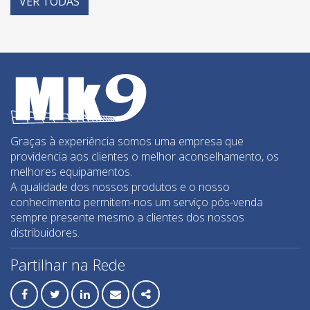
VER
TODAS
Guilhotinas
Limpeza de betume - equipamentos
Lixadeiras paredes e tetos
Máquina de Roços
Máquinas de corte elétricas
Máquinas de corte Manual
Máquinas de preparação pisos
Graças à experiência somos uma empresa que
providencia aos clientes o melhor aconselhamento, os
Medição / Detectores
melhores equipamentos.
Misturadores
A qualidade dos nossos produtos e o nosso
conhecimento permitem-nos um serviço pós-venda
Mós de desbaste
sempre presente mesmo a clientes dos nossos
Movimentação de azulejo
distribuidores.
Perfilagem de topos
Partilhar na Rede
RLS - Niveladores azulejo
Sistemas de elevação
Facebook
Twitter
Linkedin
Email
Share
Sistemas de furação