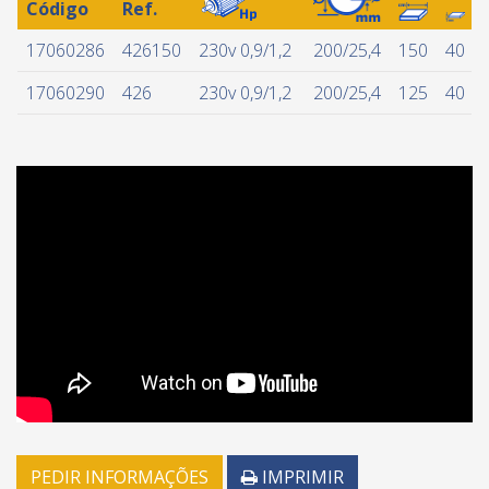
Código
Ref.
17060286
426150
230v 0,9/1,2
200/25,4
150
40
17060290
426
230v 0,9/1,2
200/25,4
125
40
PEDIR INFORMAÇÕES
IMPRIMIR