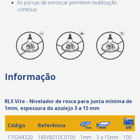
As porcas de enroscar permitem reutilização
contínua
Informação
RLS Vite - Nivelador de rosca para junta mínima de
1mm, espessura do azulejo 3 a 15 mm
Código
Referência
170244320
180VB010C0100
1mm
3 a 15mm
100