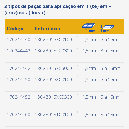
3 tipos de peças para aplicação em T (tê) em +
(cruz) ou
- (linear)
Código
Referência
170244440
180VB015FC0100
1,5mm
3 a 15mm
1
170244442
180VB015FC0300
1,5mm
3 a 15mm
3
170244442
180VB015FC3000
1,5mm
3 a 15mm
3
170244450
180VB015XC0100
1,5mm
5 a 15mm
1
170244452
180VB015XC0300
1,5mm
5 a 15mm
3
170244460
180VB015TC0100
1,5mm
5 a 15mm
1