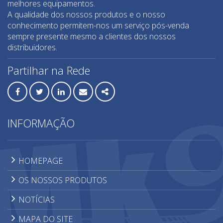
melhores equipamentos.
Misturadores
A qualidade dos nossos produtos e o nosso
conhecimento permitem-nos um serviço pós-venda
Mós de desbaste
sempre presente mesmo a clientes dos nossos
Movimentação de azulejo
distribuidores.
Perfilagem de topos
Partilhar na Rede
RLS - Niveladores azulejo
Sistemas de elevação
Facebook
Twitter
Linkedin
Email
Share
Sistemas de furação
INFORMAÇÃO
HOMEPAGE
OS NOSSOS PRODUTOS
NOTÍCIAS
MAPA DO SITE