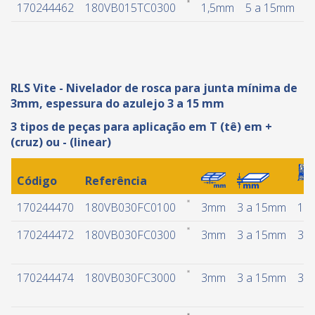
170244462
180VB015TC0300
1,5mm
5 a 15mm
3
RLS Vite - Nivelador de rosca para junta mínima de
3mm, espessura do azulejo 3 a 15 mm
3 tipos de peças para aplicação em T (tê) em +
(cruz) ou - (linear)
Código
Referência
170244470
180VB030FC0100
3mm
3 a 15mm
10
170244472
180VB030FC0300
3mm
3 a 15mm
30
170244474
180VB030FC3000
3mm
3 a 15mm
30