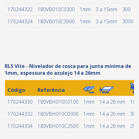
170244322
180VB010C0300
1mm
3 a 15mm
300
170244324
180VB010C3000
1mm
3 a 15mm
3000
RLS Vite - Nivelador de rosca para junta mínima de
1mm, espessura do azulejo 14 a 26mm
Código
Referência
170244330
180VBH010C0100
1mm
14 a 26 mm
100
170244332
180VBH010C0300
1mm
14 a 26 mm
300
170244334
180VBH010C2500
1mm
14 a 26 mm
250