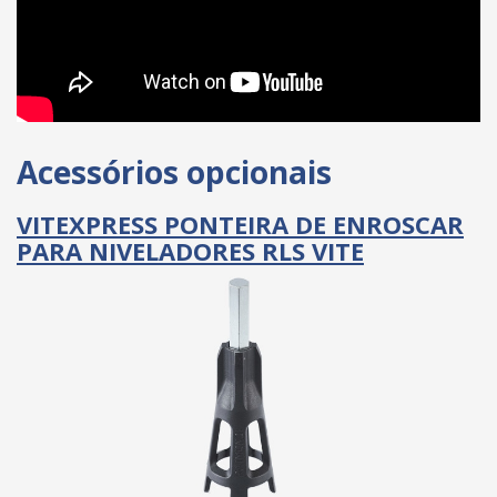
Acessórios opcionais
VITEXPRESS PONTEIRA DE ENROSCAR
PARA NIVELADORES RLS VITE