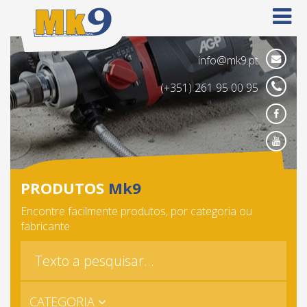
info@mk9.pt
(+351) 261 95 00 95
Face
Yout
PRODUTOS
Mk9
Encontre facilmente produtos, por categoria ou
fabricante
CATEGORIA